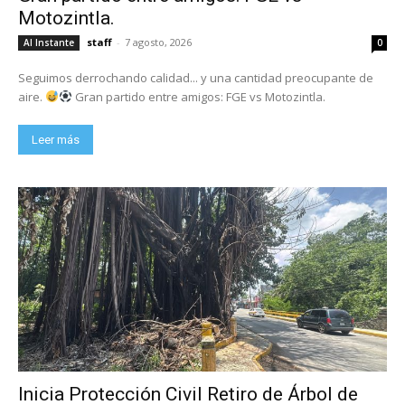
Motozintla.
staff
-
7 agosto, 2026
Al Instante
0
Seguimos derrochando calidad... y una cantidad preocupante de
aire.
Gran partido entre amigos: FGE vs Motozintla.
Leer más
Inicia Protección Civil Retiro de Árbol de