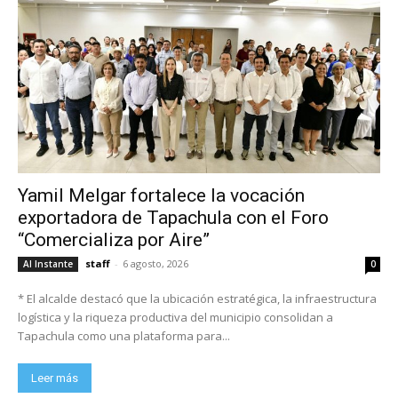
Yamil Melgar fortalece la vocación
exportadora de Tapachula con el Foro
“Comercializa por Aire”
staff
-
6 agosto, 2026
Al Instante
0
* El alcalde destacó que la ubicación estratégica, la infraestructura
logística y la riqueza productiva del municipio consolidan a
Tapachula como una plataforma para...
Leer más