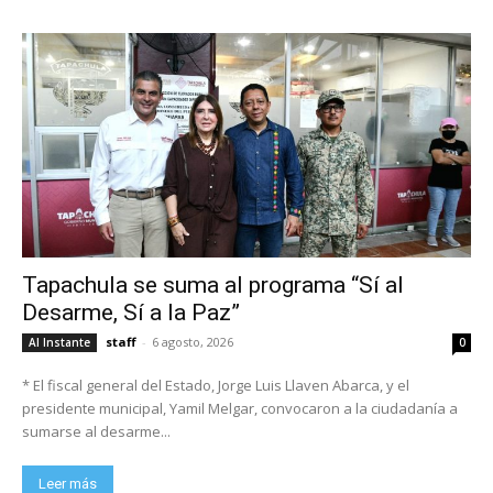
Tapachula se suma al programa “Sí al
Desarme, Sí a la Paz”
staff
-
6 agosto, 2026
Al Instante
0
* El fiscal general del Estado, Jorge Luis Llaven Abarca, y el
presidente municipal, Yamil Melgar, convocaron a la ciudadanía a
sumarse al desarme...
Leer más