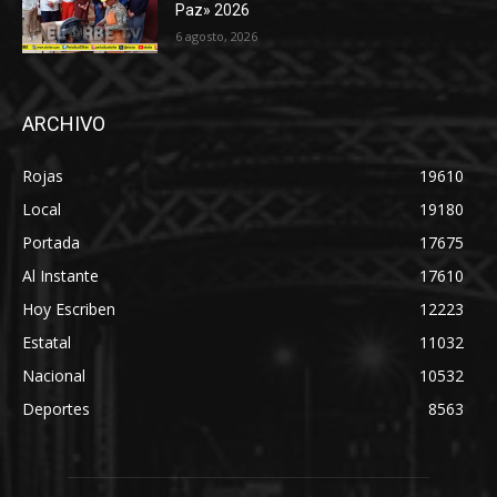
Paz» 2026
6 agosto, 2026
ARCHIVO
Rojas
19610
Local
19180
Portada
17675
Al Instante
17610
Hoy Escriben
12223
Estatal
11032
Nacional
10532
Deportes
8563