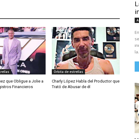
L
i
A
En
se
in
la.
rellas
Orbita de estrellas
Juez que Obligue a Jolie a
Charly López Habla del Productor que
istros Financieros
Trató de Abusar de él