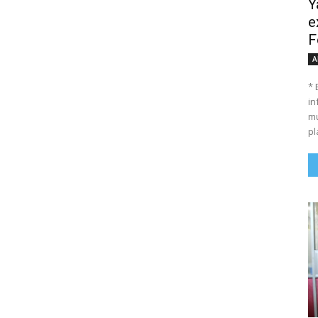
Y
e
F
A
* 
in
mu
pl