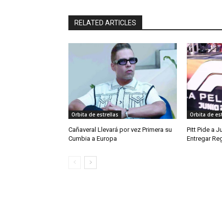
RELATED ARTICLES
Orbita de estrellas
Orbita de est
Cañaveral Llevará por vez Primera su
Pitt Pide a 
Cumbia a Europa
Entregar Reg