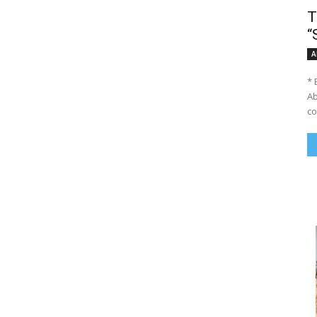
T
“
A
* 
Ab
co