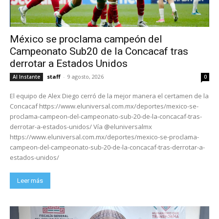
México se proclama campeón del
Campeonato Sub20 de la Concacaf tras
derrotar a Estados Unidos
staff
-
9 agosto, 2026
Al Instante
0
El equipo de Alex Diego cerró de la mejor manera el certamen de la
Concacaf https://www.eluniversal.com.mx/deportes/mexico-se-
proclama-campeon-del-campeonato-sub-20-de-la-concacaf-tras-
derrotar-a-estados-unidos/ Vía @eluniversalmx
https://www.eluniversal.com.mx/deportes/mexico-se-proclama-
campeon-del-campeonato-sub-20-de-la-concacaf-tras-derrotar-a-
estados-unidos/
Leer más