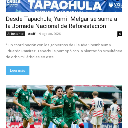
Desde Tapachula, Yamil Melgar se suma a
la Jornada Nacional de Reforestación
staff
-
9 agosto, 2026
Al Instante
0
* En coordinación con los gobiernos de Claudia Sheinbaum y
Eduardo Ramírez, Tapachula participó con la plantación simultánea
de ocho mil árboles en este...
Leer más