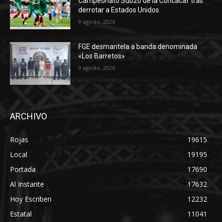
Campeonato Sub20 de la Concacaf tras
derrotar a Estados Unidos
9 agosto, 2026
FGE desmantela a banda denominada
«Los Barretos»
9 agosto, 2026
ARCHIVO
Rojas
19615
Local
19195
Portada
17690
Al Instante
17632
Hoy Escriben
12232
Estatal
11041