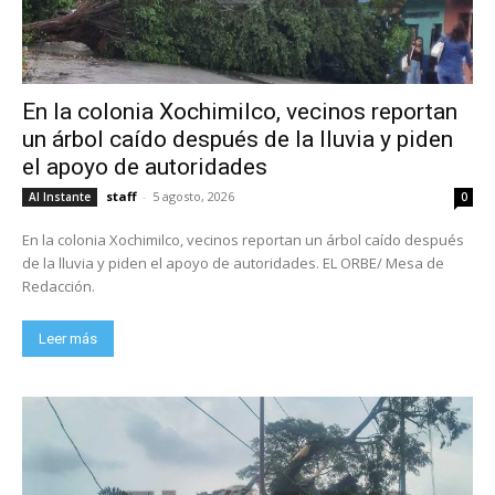
En la colonia Xochimilco, vecinos reportan
un árbol caído después de la lluvia y piden
el apoyo de autoridades
staff
-
5 agosto, 2026
Al Instante
0
En la colonia Xochimilco, vecinos reportan un árbol caído después
de la lluvia y piden el apoyo de autoridades. EL ORBE/ Mesa de
Redacción.
Leer más