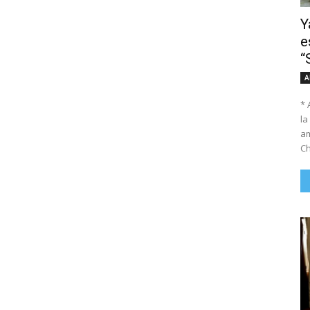
Y
e
“
A
* 
la
am
Ch