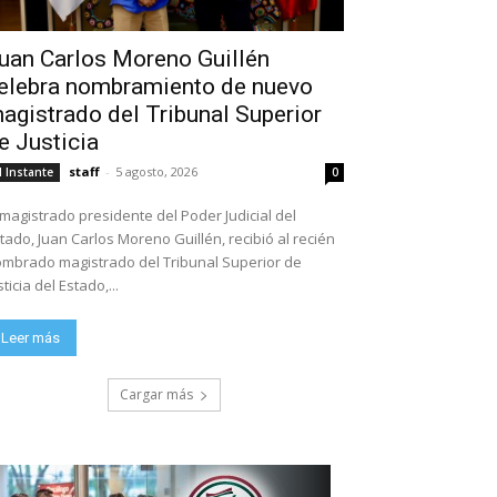
uan Carlos Moreno Guillén
elebra nombramiento de nuevo
agistrado del Tribunal Superior
e Justicia
staff
-
5 agosto, 2026
l Instante
0
 magistrado presidente del Poder Judicial del
tado, Juan Carlos Moreno Guillén, recibió al recién
mbrado magistrado del Tribunal Superior de
sticia del Estado,...
Leer más
Cargar más