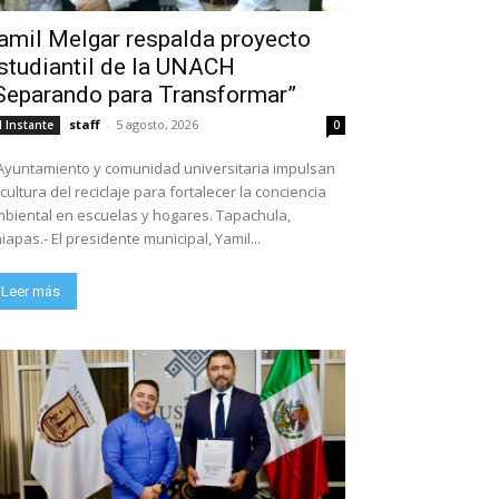
amil Melgar respalda proyecto
studiantil de la UNACH
Separando para Transformar”
staff
-
5 agosto, 2026
l Instante
0
Ayuntamiento y comunidad universitaria impulsan
 cultura del reciclaje para fortalecer la conciencia
biental en escuelas y hogares. Tapachula,
iapas.- El presidente municipal, Yamil...
Leer más