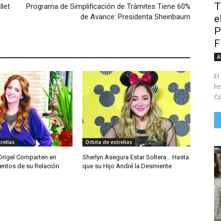
T
llet
Programa de Simplificación de Trámites Tiene 60%
de Avance: Presidenta Sheinbaum
e
P
A
El
hi
Co
rellas
Orbita de estrellas
 Origel Comparten en
Sherlyn Asegura Estar Soltera… Hasta
ntos de su Relación
que su Hijo André la Desmiente