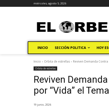
miércoles, agosto 5, 2026
INICIO
SECCIÓN POLITICA
HOY ES
Inicio
Orbita de estrellas
Reviven Demanda Contra Ri
Orbita de estrellas
Reviven Demanda 
por “Vida” el Tema
19 junio, 2026