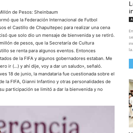
L
i
 Millón de Pesos: Sheinbaum
rmó que la Federación Internacional de Futbol
A
sos el Castillo de Chapultepec para realizar una cena
En
cisó que solo dio un mensaje de bienvenida y se retiró.
se
millón de pesos, que la Secretaría de Cultura
in
la.
tillo se renta para algunos eventos. Entonces
vitados de la FIFA y algunos gobernadores estaban. Me
iero ir (…) y ahí dije, voy a dar un saludo», señaló.
ves 18 de junio, la mandataria fue cuestionada sobre el
e la FIFA, Gianni Infantino y otras personalidades de
 participación se limitó a dar la bienvenida y no