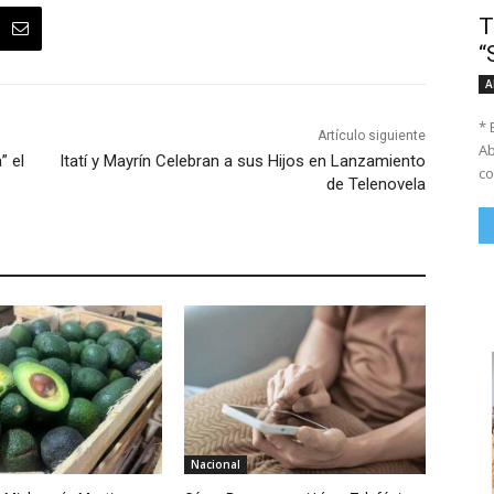
T
“
A
* 
Artículo siguiente
Ab
” el
Itatí y Mayrín Celebran a sus Hijos en Lanzamiento
co
de Telenovela
Nacional