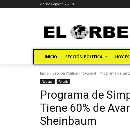
viernes, agosto 7, 2026
INICIO
SECCIÓN POLITICA
HOY ES
Inicio
Sección Politica
Nacional
Programa de Simpl
Nacional
Portada
Programa de Simpl
Tiene 60% de Avan
Sheinbaum