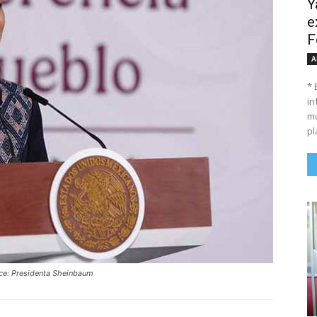
Y
e
F
A
* 
in
mu
pl
ce: Presidenta Sheinbaum