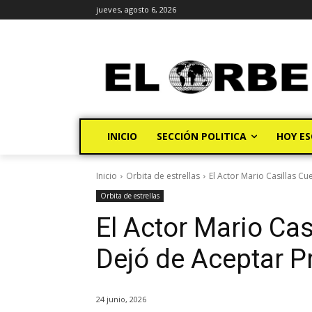
jueves, agosto 6, 2026
INICIO
SECCIÓN POLITICA
HOY ES
Inicio
Orbita de estrellas
El Actor Mario Casillas C
Orbita de estrellas
El Actor Mario Cas
Dejó de Aceptar P
24 junio, 2026