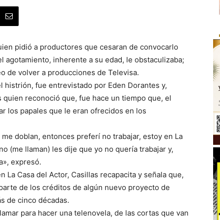
quien pidió a productores que cesaran de convocarlo
el agotamiento, inherente a su edad, le obstaculizaba;
eo de volver a producciones de Televisa.
l histrión, fue entrevistado por Eden Dorantes y,
s quien reconoció que, fue hace un tiempo que, el
zar los papales que le eran ofrecidos en los
e me doblan, entonces preferí no trabajar, estoy en La
o (me llaman) les dije que yo no quería trabajar y,
a», expresó.
en La Casa del Actor, Casillas recapacita y señala que,
r parte de los créditos de algún nuevo proyecto de
más de cinco décadas.
amar para hacer una telenovela, de las cortas que van