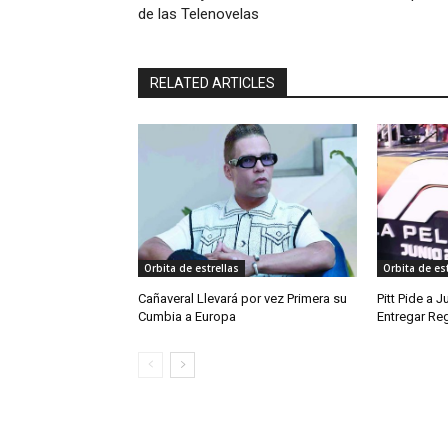
de las Telenovelas
RELATED ARTICLES
Orbita de estrellas
Orbita de est
Cañaveral Llevará por vez Primera su
Pitt Pide a 
Cumbia a Europa
Entregar Reg