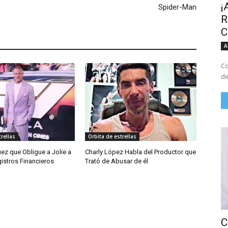
¡
Spider-Man
R
C
A
Co
de
rellas
Orbita de estrellas
Juez que Obligue a Jolie a
Charly López Habla del Productor que
istros Financieros
Trató de Abusar de él
C