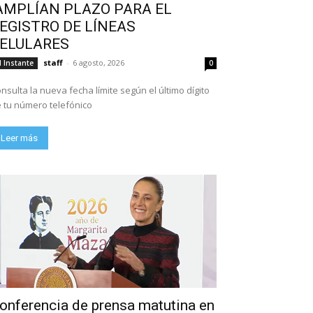
AMPLÍAN PLAZO PARA EL
EGISTRO DE LÍNEAS
ELULARES
staff
-
6 agosto, 2026
l Instante
0
nsulta la nueva fecha límite según el último dígito
 tu número telefónico
Leer más
onferencia de prensa matutina en