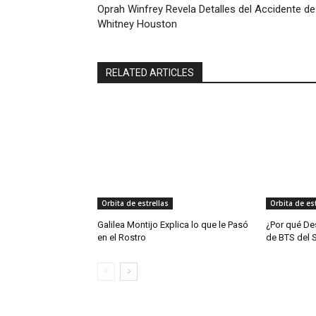
Oprah Winfrey Revela Detalles del Accidente de
Whitney Houston
RELATED ARTICLES
Orbita de estrellas
Orbita de est
Galilea Montijo Explica lo que le Pasó
¿Por qué De
en el Rostro
de BTS del 