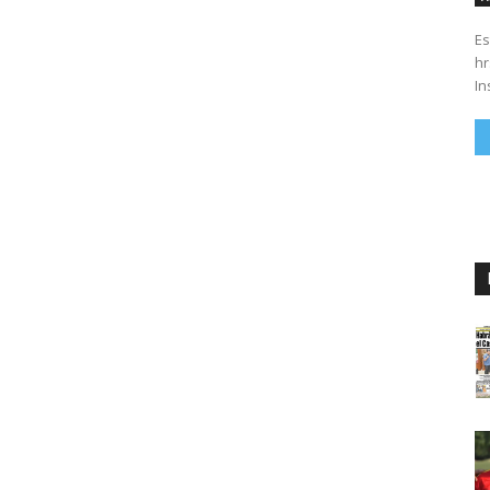
Es
hrs. Se parte del 43 anivers
In