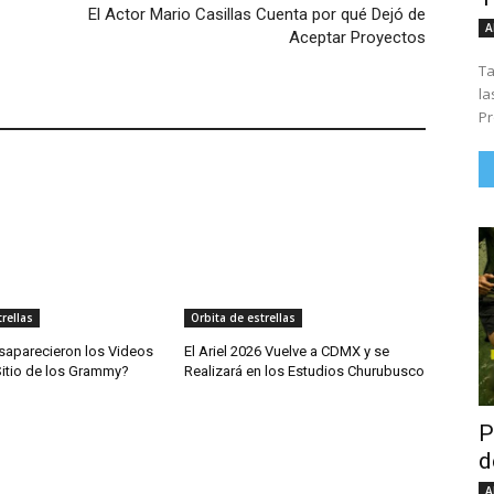
El Actor Mario Casillas Cuenta por qué Dejó de
A
Aceptar Proyectos
Ta
la
Pr
rellas
Orbita de estrellas
saparecieron los Videos
El Ariel 2026 Vuelve a CDMX y se
Sitio de los Grammy?
Realizará en los Estudios Churubusco
P
d
A