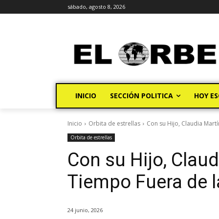
sábado, agosto 8, 2026
INICIO
SECCIÓN POLITICA
HOY ES
Inicio
Orbita de estrellas
Con su Hijo, Claudia Martí
Orbita de estrellas
Con su Hijo, Claud
Tiempo Fuera de l
24 junio, 2026