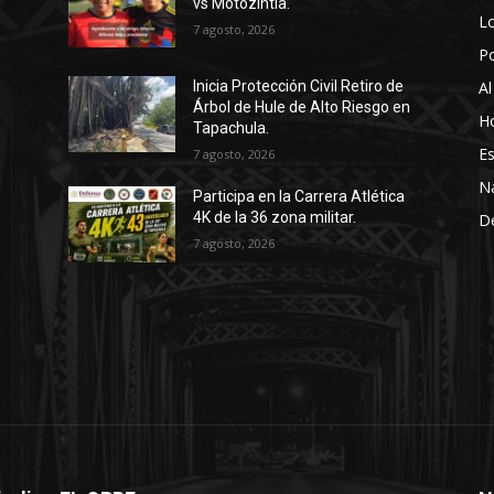
vs Motozintla.
Lo
7 agosto, 2026
P
Al
Inicia Protección Civil Retiro de
Árbol de Hule de Alto Riesgo en
Ho
Tapachula.
Es
7 agosto, 2026
N
Participa en la Carrera Atlética
4K de la 36 zona militar.
D
7 agosto, 2026