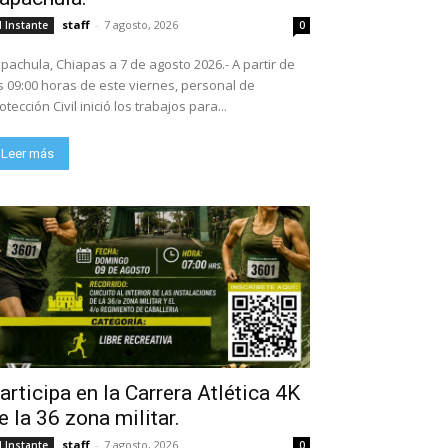
staff
-
7 agosto, 2026
l Instante
0
pachula, Chiapas a 7 de agosto 2026.- A partir de
s 09:00 horas de este viernes, personal de
otección Civil inició los trabajos para...
Leer más
articipa en la Carrera Atlética 4K
e la 36 zona militar.
staff
-
7 agosto, 2026
l Instante
0