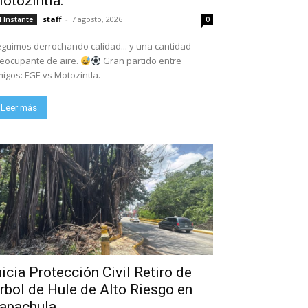
otozintla.
staff
-
7 agosto, 2026
l Instante
0
guimos derrochando calidad... y una cantidad
eocupante de aire.
Gran partido entre
igos: FGE vs Motozintla.
Leer más
nicia Protección Civil Retiro de
rbol de Hule de Alto Riesgo en
apachula.