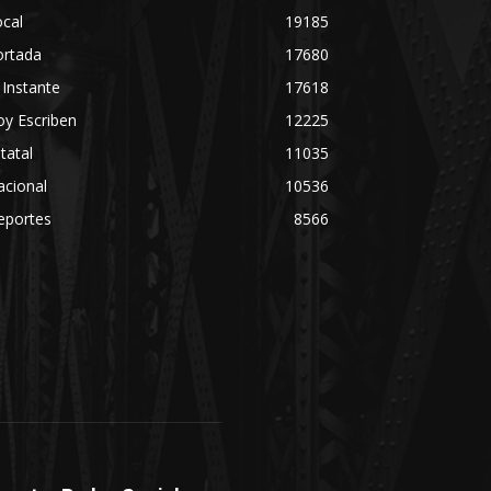
cal
19185
ortada
17680
 Instante
17618
y Escriben
12225
tatal
11035
acional
10536
eportes
8566