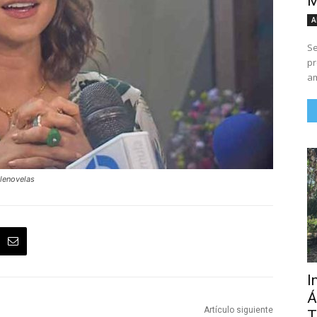
M
A
Se
pr
am
elenovelas
I
Á
Artículo siguiente
T