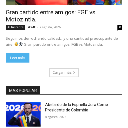
Gran partido entre amigos: FGE vs
Motozintla.
staff
-
7 agosto, 2026
Al Instante
0
Seguimos derrochando calidad... y una cantidad preocupante de
aire.
Gran partido entre amigos: FGE vs Motozintla.
Leer más
Cargar más
MAS POPULAR
Abelardo de la Espriella Jura Como
Presidente de Colombia
8 agosto, 2026