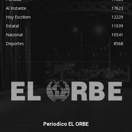
Al Instante
17623
Hoy Escriben
12229
Estatal
11039
Nacional
10541
Deportes
8568
Periodico EL ORBE