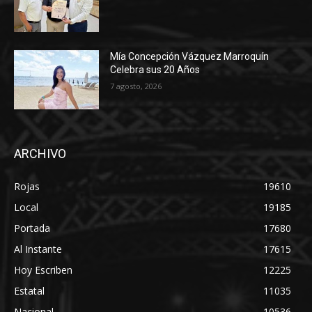
Mía Concepción Vázquez Marroquín
Celebra sus 20 Años
7 agosto, 2026
ARCHIVO
Rojas
19610
Local
19185
Portada
17680
Al Instante
17615
Hoy Escriben
12225
Estatal
11035
Nacional
10536