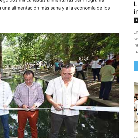
L
 a una alimentación más sana y a la economía de los
i
A
En
se
in
la.