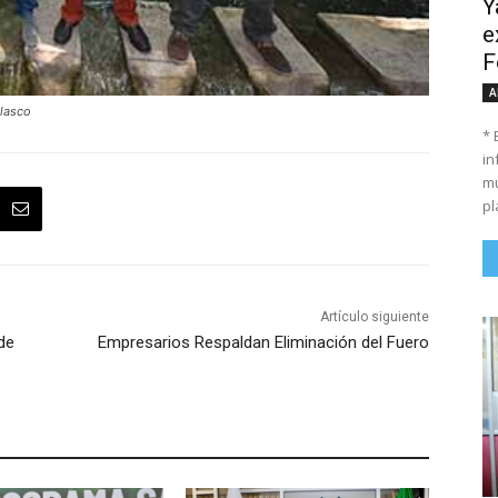
Y
e
F
A
elasco
* 
in
mu
pl
Artículo siguiente
de
Empresarios Respaldan Eliminación del Fuero