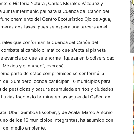
te e Historia Natural, Carlos Morales Vázquez y
la Junta Intermunicipal para la Cuenca del Cañón del
 funcionamiento del Centro Ecoturístico Ojo de Agua,
rimeras dos fases, pues se espera una tercera en el
turales que conforman la Cuenca del Cañón del
combate al cambio climático que afecta al planeta
 relevancia porque su enorme riqueza en biodiversidad
s, México y el mundo”, expresó.
 como parte de estos compromisos se conformó la
n del Sumidero, donde participan 16 municipios para
s de pesticidas y basura acumulada en ríos y ciudades,
e lluvias todo esto termine en las aguas del Cañón del
apata, Uber Gamboa Escobar, y de Acala, Marco Antonio
 uno de los 16 municipios integrantes, ha asumido con
ón del medio ambiente.