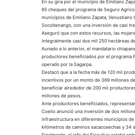
En su gira por el municipio de Emiliano Zap
65 cheques del programa de Seguro Agrícola
municipios de Emiliano Zapata, Venustiano C
Socoltenango, con una inversión de casi tre
Aseguró que con estos recursos, las mujer
integralmente casi dos mil 250 hectáreas d
Aunado a lo anterior, el mandatario chiapa
productores beneficiados por el programa 
operado por la Sagarpa.
Destacó que a la fecha más de 120 mil prod
incentivos por un monto de 369 millones de
beneficiar alrededor de 200 mil productores
millones de pesos.
Ante productores beneficiados, representan
Coello anunció una inversión de dos millon
infraestructura en diferentes municipios de 
kilómetros de caminos sacacosechas y 34 
Finalmente, el jefe del Ejecutivo estatal en