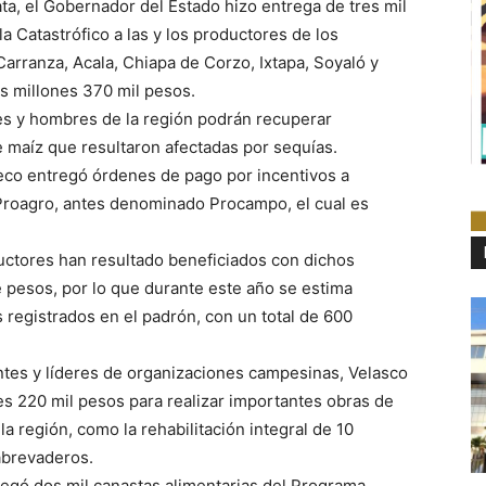
ata, el Gobernador del Estado hizo entrega de tres mil
 Catastrófico a las y los productores de los
arranza, Acala, Chiapa de Corzo, Ixtapa, Soyaló y
s millones 370 mil pesos.
es y hombres de la región podrán recuperar
e maíz que resultaron afectadas por sequías.
neco entregó órdenes de pago por incentivos a
Proagro, antes denominado Procampo, el cual es
uctores han resultado beneficiados con dichos
 pesos, por lo que durante este año se estima
 registrados en el padrón, con un total de 600
tes y líderes de organizaciones campesinas, Velasco
es 220 mil pesos para realizar importantes obras de
la región, como la rehabilitación integral de 10
abrevaderos.
tregó dos mil canastas alimentarias del Programa