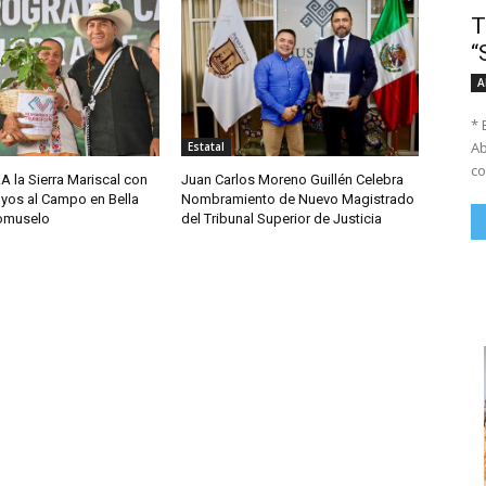
T
“
A
* 
Ab
Estatal
co
A la Sierra Mariscal con
Juan Carlos Moreno Guillén Celebra
yos al Campo en Bella
Nombramiento de Nuevo Magistrado
comuselo
del Tribunal Superior de Justicia