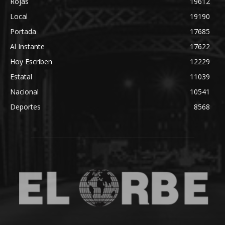
Rojas
19612
Local
19190
Portada
17685
Al Instante
17622
Hoy Escriben
12229
Estatal
11039
Nacional
10541
Deportes
8568