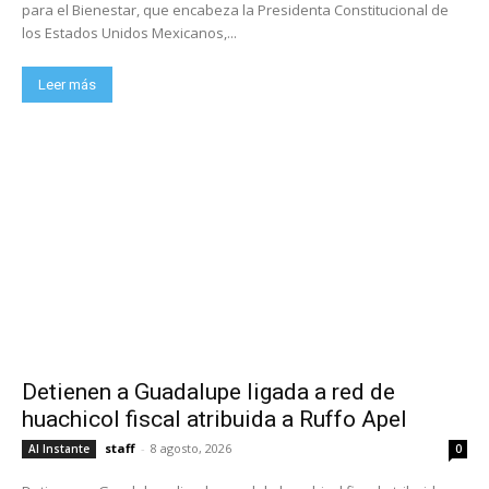
para el Bienestar, que encabeza la Presidenta Constitucional de
los Estados Unidos Mexicanos,...
Leer más
Detienen a Guadalupe ligada a red de
huachicol fiscal atribuida a Ruffo Apel
staff
-
8 agosto, 2026
Al Instante
0