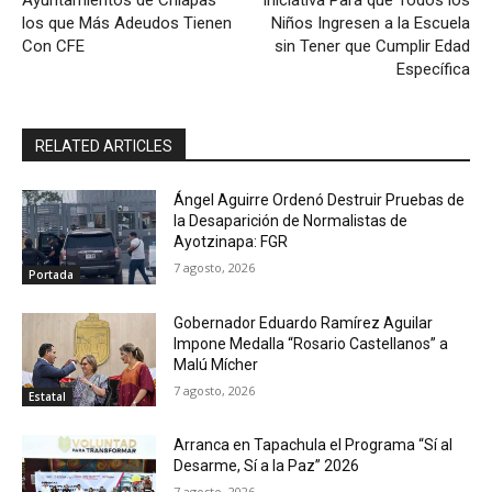
Ayuntamientos de Chiapas
Iniciativa Para que Todos los
los que Más Adeudos Tienen
Niños Ingresen a la Escuela
Con CFE
sin Tener que Cumplir Edad
Específica
RELATED ARTICLES
Ángel Aguirre Ordenó Destruir Pruebas de
la Desaparición de Normalistas de
Ayotzinapa: FGR
7 agosto, 2026
Portada
Gobernador Eduardo Ramírez Aguilar
Impone Medalla “Rosario Castellanos” a
Malú Mícher
7 agosto, 2026
Estatal
Arranca en Tapachula el Programa “Sí al
Desarme, Sí a la Paz” 2026
7 agosto, 2026