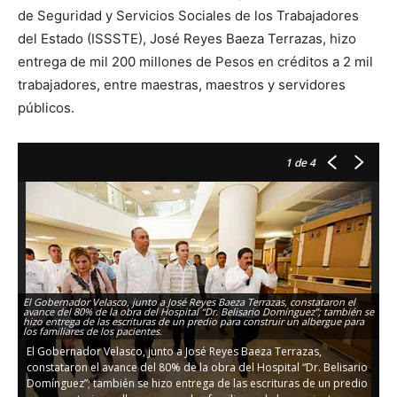
de Seguridad y Servicios Sociales de los Trabajadores
del Estado (ISSSTE), José Reyes Baeza Terrazas, hizo
entrega de mil 200 millones de Pesos en créditos a 2 mil
trabajadores, entre maestras, maestros y servidores
públicos.
1
de 4
El Gobernador Velasco, junto a José Reyes Baeza Terrazas, constataron el
El
avance del 80% de la obra del Hospital “Dr. Belisario Domínguez”; también se
av
hizo entrega de las escrituras de un predio para construir un albergue para
hi
los familiares de los pacientes.
lo
El Gobernador Velasco, junto a José Reyes Baeza Terrazas,
E
constataron el avance del 80% de la obra del Hospital “Dr. Belisario
c
Domínguez”; también se hizo entrega de las escrituras de un predio
D