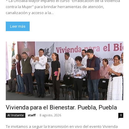
* La Oficialía Mayor impartió el curso "Erradicación de la Violencia
contra la Mujer" para brindar herramientas de atención,
canalización y acceso a la...
Leer más
Vivienda para el Bienestar. Puebla, Puebla
staff
-
8 agosto, 2026
Al Instante
0
Te invitamos a seguir la transmisión en vivo del evento Vivienda