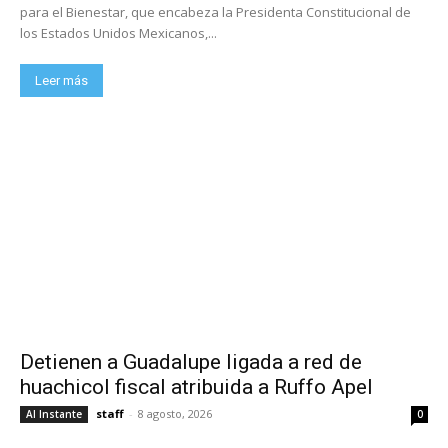
para el Bienestar, que encabeza la Presidenta Constitucional de
los Estados Unidos Mexicanos,...
Leer más
Detienen a Guadalupe ligada a red de
huachicol fiscal atribuida a Ruffo Apel
staff
-
8 agosto, 2026
Al Instante
0