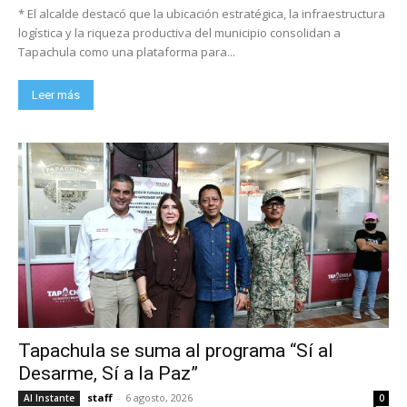
* El alcalde destacó que la ubicación estratégica, la infraestructura
logística y la riqueza productiva del municipio consolidan a
Tapachula como una plataforma para...
Leer más
Tapachula se suma al programa “Sí al
Desarme, Sí a la Paz”
staff
-
6 agosto, 2026
Al Instante
0