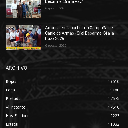
Desarme, Sí a la Paz”
6 agosto, 2026
Arranca en Tapachula la Campaña de
Canje de Armas «Sí al Desarme, Sí a la
Paz» 2026
6 agosto, 2026
ARCHIVO
Rojas
19610
Local
19180
Portada
17675
Al Instante
17610
Hoy Escriben
12223
Estatal
11032