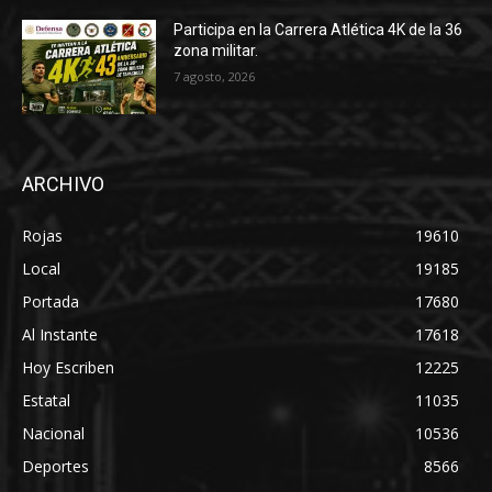
Participa en la Carrera Atlética 4K de la 36
zona militar.
7 agosto, 2026
ARCHIVO
Rojas
19610
Local
19185
Portada
17680
Al Instante
17618
Hoy Escriben
12225
Estatal
11035
Nacional
10536
Deportes
8566