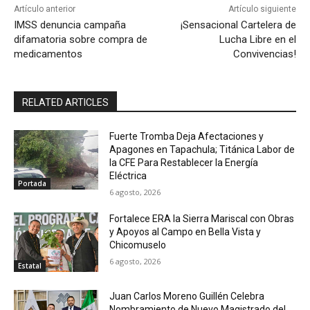
Artículo anterior
Artículo siguiente
IMSS denuncia campaña
¡Sensacional Cartelera de
difamatoria sobre compra de
Lucha Libre en el
medicamentos
Convivencias!
RELATED ARTICLES
Fuerte Tromba Deja Afectaciones y
Apagones en Tapachula; Titánica Labor de
la CFE Para Restablecer la Energía
Eléctrica
Portada
6 agosto, 2026
Fortalece ERA la Sierra Mariscal con Obras
y Apoyos al Campo en Bella Vista y
Chicomuselo
6 agosto, 2026
Estatal
Juan Carlos Moreno Guillén Celebra
Nombramiento de Nuevo Magistrado del