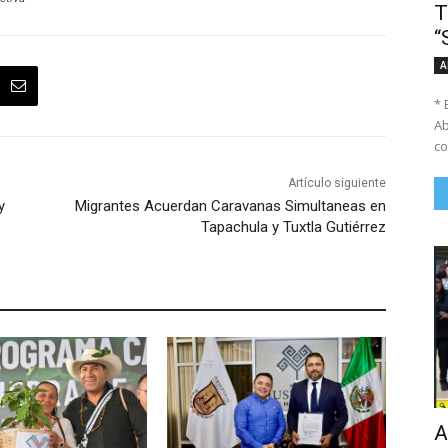
T
“
A
* 
Ab
co
Artículo siguiente
y
Migrantes Acuerdan Caravanas Simultaneas en
Tapachula y Tuxtla Gutiérrez
A