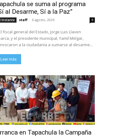
apachula se suma al programa
Sí al Desarme, Sí a la Paz”
staff
-
6 agosto, 2026
l Instante
0
El fiscal general del Estado, Jorge Luis Llaven
arca, y el presidente municipal, Yamil Melgar,
nvocaron a la ciudadanía a sumarse al desarme...
Leer más
rranca en Tapachula la Campaña