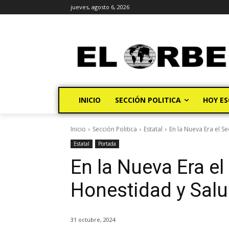
jueves, agosto 6, 2026
INICIO
SECCIÓN POLITICA
HOY ES
Inicio
Sección Politica
Estatal
En la Nueva Era el Se
Estatal
Portada
En la Nueva Era el
Honestidad y Salu
31 octubre, 2024