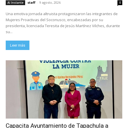
staff
-
9 agosto, 2026
Al Instante
0
Una emotiva jornada altruista protagonizaron las integrantes de
Mujeres Proactivas del Soconusco, encabezadas por su
presidenta, licenciada Teresita de Jesús Martínez Vilches, durante
su...
Leer más
Capacita Ayuntamiento de Tapachula a