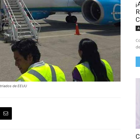
¡
R
C
A
Co
de
atriados de EEUU
C