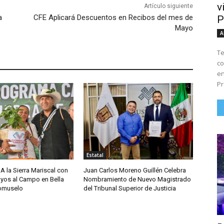
v
Artículo siguiente
a
CFE Aplicará Descuentos en Recibos del mes de
P
Mayo
A
Te
co
en
Pr
Estatal
A la Sierra Mariscal con
Juan Carlos Moreno Guillén Celebra
yos al Campo en Bella
Nombramiento de Nuevo Magistrado
comuselo
del Tribunal Superior de Justicia