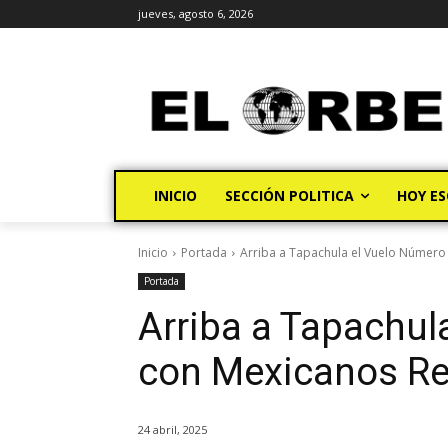
jueves, agosto 6, 2026
INICIO
SECCIÓN POLITICA
HOY ES
Inicio
Portada
Arriba a Tapachula el Vuelo Número 
Portada
Arriba a Tapachul
con Mexicanos Re
24 abril, 2025