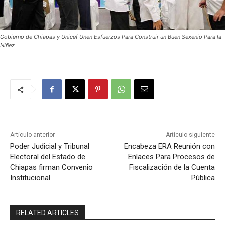
Gobierno de Chiapas y Unicef Unen Esfuerzos Para Construir un Buen Sexenio Para la
Niñez
Artículo anterior
Artículo siguiente
Poder Judicial y Tribunal
Encabeza ERA Reunión con
Electoral del Estado de
Enlaces Para Procesos de
Chiapas firman Convenio
Fiscalización de la Cuenta
Institucional
Pública
RELATED ARTICLES