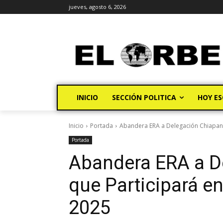
jueves, agosto 6, 2026
INICIO
SECCIÓN POLITICA
HOY ES
Inicio
Portada
Abandera ERA a Delegación Chiapanec
Portada
Abandera ERA a D
que Participará e
2025