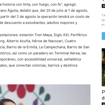
istoria con tinta, con fuego, con fe”, agregó.
A
no Águila, detalló que, del 20 de julio al 1 de agosto,
Ta
 partir del 2 de agosto la operación tendrá un costo de
la
 de descuento a estudiantes, adultos mayores y
Pr
staciones: estación Tren Maya, Siglo XXI, Periférico
g. Alberto Acuña, Héroe de Nacozari, Cuatro
ía, Barrio de la Ermita, La Campechana, Barrio de San
stórico, así como un paradero en Terminal Aérea, las
poráneo, con accesibilidad universal, señalética
urales, que conectan colonias, barrios y destinos
P
d
A