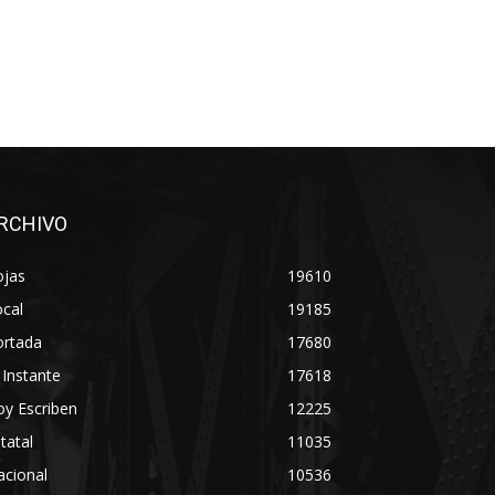
RCHIVO
ojas
19610
cal
19185
ortada
17680
 Instante
17618
y Escriben
12225
tatal
11035
acional
10536