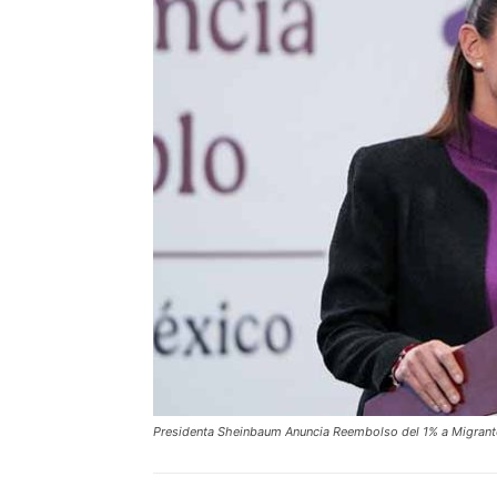
Presidenta Sheinbaum Anuncia Reembolso del 1% a Migran