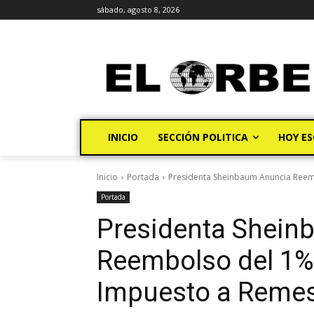
sábado, agosto 8, 2026
INICIO
SECCIÓN POLITICA
HOY ES
Inicio
Portada
Presidenta Sheinbaum Anuncia Reem
Portada
Presidenta Shein
Reembolso del 1%
Impuesto a Reme