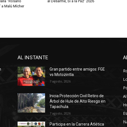
lla “Rosario
al Desarme, Sí a la Paz” 2026
” a Malú Mícher
AL INSTANTE
A
n
Gran partido entre amigos: FGE
R
vs Motozintla.
Lo
7 agosto, 2026
P
Al
Inicia Protección Civil Retiro de
Árbol de Hule de Alto Riesgo en
Ho
Tapachula.
Es
7 agosto, 2026
N
Participa en la Carrera Atlética