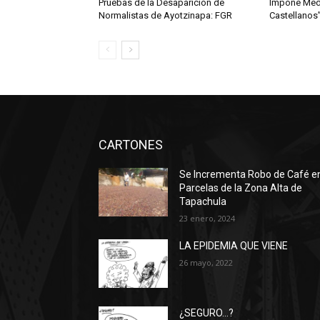
Pruebas de la Desaparición de
Impone Meda
Normalistas de Ayotzinapa: FGR
Castellanos
CARTONES
Se Incrementa Robo de Café e
Parcelas de la Zona Alta de
Tapachula
23 enero, 2024
LA EPIDEMIA QUE VIENE
26 mayo, 2022
¿SEGURO…?