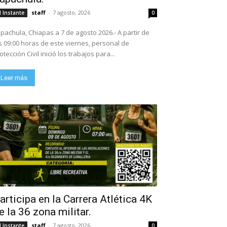
staff
-
7 agosto, 2026
l Instante
0
pachula, Chiapas a 7 de agosto 2026.- A partir de
s 09:00 horas de este viernes, personal de
otección Civil inició los trabajos para...
Leer más
articipa en la Carrera Atlética 4K
e la 36 zona militar.
staff
-
7 agosto, 2026
l Instante
0