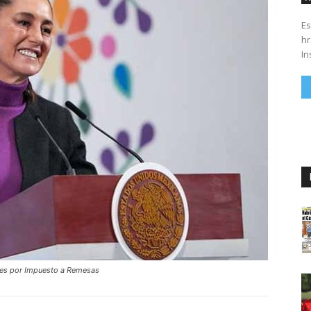
Es
hrs. Se parte del 43 anivers
In
tes por Impuesto a Remesas