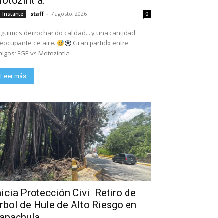
otozintla.
staff
-
7 agosto, 2026
l Instante
0
guimos derrochando calidad... y una cantidad
eocupante de aire.
Gran partido entre
igos: FGE vs Motozintla.
Leer más
nicia Protección Civil Retiro de
rbol de Hule de Alto Riesgo en
apachula.