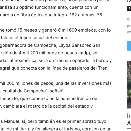
M
ntiza su óptimo funcionamiento, cuenta con un
A
ardia de fibra óptica que integra 162 antenas, 76
Se
pr
he tomó 15 meses y generó 6 mil 600 empleos, con lo
am
alece el tejido social del estado.
 la gobernadora de Campeche, Layda Sansores San
rsión de 4 mil 200 millones de pesos (mdp), se
da Latinoamérica, será un tren sin operador a bordo y
egral que conecta con la línea de pasajeros del Tren
mil 200 millones de pesos, una de las inversiones más
 capital de Campeche”, señaló.
ransporte, que comenzó en la administración del
ambiará el rostro de la capital del estado y
I
és Manuel, sí, pero también es el primer abrazo tuyo,
Á
tal de mi tierra y fortalecerá el turismo, corazón de un
T