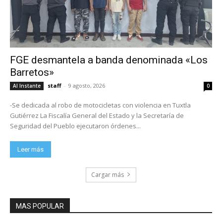
FGE desmantela a banda denominada «Los
Barretos»
staff
-
9 agosto, 2026
Al Instante
0
-Se dedicada al robo de motocicletas con violencia en Tuxtla
Gutiérrez La Fiscalía General del Estado y la Secretaría de
Seguridad del Pueblo ejecutaron órdenes...
Leer más
Cargar más
MAS POPULAR