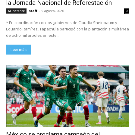
la Jornada Nacional de Reforestación
staff
-
9 agosto, 2026
Al Instante
0
* En coordinación con los gobiernos de Claudia Sheinbaum y
Eduardo Ramírez, Tapachula participó con la plantación simultánea
de ocho mil árboles en este...
Leer más
México se proclama campeón del