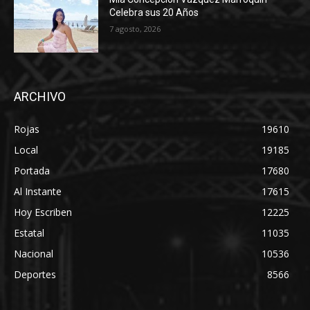
Celebra sus 20 Años
7 agosto, 2026
ARCHIVO
Rojas
19610
Local
19185
Portada
17680
Al Instante
17615
Hoy Escriben
12225
Estatal
11035
Nacional
10536
Deportes
8566