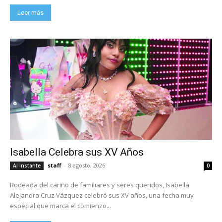
Leer más
Isabella Celebra sus XV Años
staff
-
8 agosto, 2026
Al Instante
0
Rodeada del cariño de familiares y seres queridos, Isabella
Alejandra Cruz Vázquez celebró sus XV años, una fecha muy
especial que marca el comienzo...