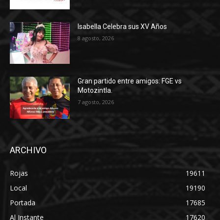
Isabella Celebra sus XV Años
8 agosto, 2026
Gran partido entre amigos: FGE vs
Motozintla.
7 agosto, 2026
ARCHIVO
Rojas
19611
Local
19190
Portada
17685
Al Instante
17620