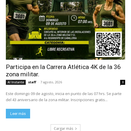
Participa en la Carrera Atlética 4K de la 36
zona militar.
staff
-
7 agosto, 2026
Al Instante
0
Este domingo 09 de agosto, inicia en punto de las 07 hrs. Se parte
del 43 aniversario de la zona militar. Inscripciones gratis...
Leer más
Cargar más