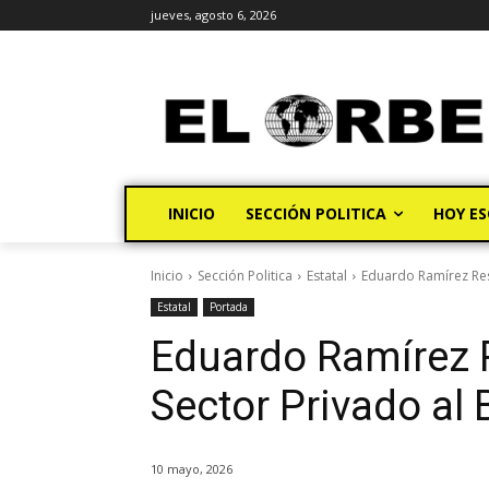
jueves, agosto 6, 2026
INICIO
SECCIÓN POLITICA
HOY ES
Inicio
Sección Politica
Estatal
Eduardo Ramírez Res
Estatal
Portada
Eduardo Ramírez R
Sector Privado al
10 mayo, 2026