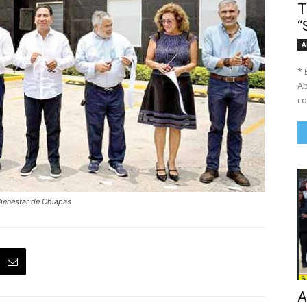
T
“
A
* 
Ab
co
Bienestar de Chiapas
A