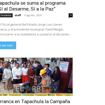
apachula se suma al programa
Sí al Desarme, Sí a la Paz”
staff
-
6 agosto, 2026
l Instante
0
El fiscal general del Estado, Jorge Luis Llaven
arca, y el presidente municipal, Yamil Melgar,
nvocaron a la ciudadanía a sumarse al desarme...
Leer más
rranca en Tapachula la Campaña