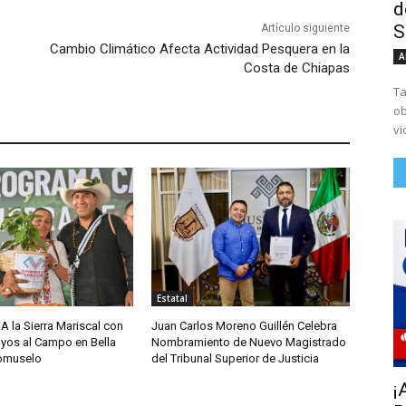
d
S
Artículo siguiente
Cambio Climático Afecta Actividad Pesquera en la
A
Costa de Chiapas
Ta
ob
vi
Estatal
A la Sierra Mariscal con
Juan Carlos Moreno Guillén Celebra
yos al Campo en Bella
Nombramiento de Nuevo Magistrado
comuselo
del Tribunal Superior de Justicia
¡