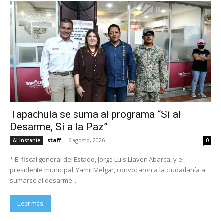
Tapachula se suma al programa “Sí al
Desarme, Sí a la Paz”
staff
-
6 agosto, 2026
Al Instante
0
* El fiscal general del Estado, Jorge Luis Llaven Abarca, y el
presidente municipal, Yamil Melgar, convocaron a la ciudadanía a
sumarse al desarme...
Leer más