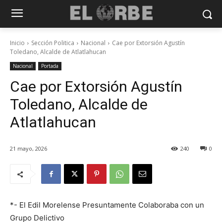
Inicio
Sección Politica
Nacional
Cae por Extorsión Agustín
Toledano, Alcalde de Atlatlahucan
Nacional
Portada
Cae por Extorsión Agustín
Toledano, Alcalde de
Atlatlahucan
21 mayo, 2026
240
0
*- El Edil Morelense Presuntamente Colaboraba con un
Grupo Delictivo