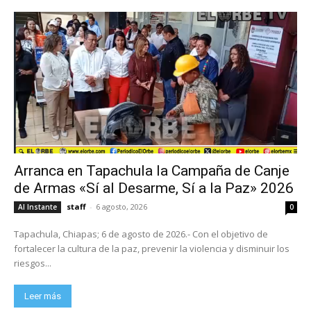
Arranca en Tapachula la Campaña de Canje
de Armas «Sí al Desarme, Sí a la Paz» 2026
staff
-
6 agosto, 2026
Al Instante
0
Tapachula, Chiapas; 6 de agosto de 2026.- Con el objetivo de
fortalecer la cultura de la paz, prevenir la violencia y disminuir los
riesgos...
Leer más