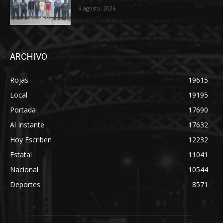
9 agosto, 2026
ARCHIVO
Rojas
19615
Local
19195
Portada
17690
Al Instante
17632
Hoy Escriben
12232
Estatal
11041
Nacional
10544
Deportes
8571