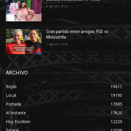
8 agosto, 2026
Gran partido entre amigos: FGE vs
Motozintla.
7 agosto, 2026
ARCHIVO
Rojas
19611
Local
19190
Portada
17685
Al Instante
17620
Hoy Escriben
12229
Estatal
11039