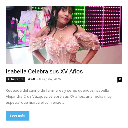
Isabella Celebra sus XV Años
staff
-
8 agosto, 2026
Al Instante
0
Rodeada del cariño de familiares y seres queridos, Isabella
Alejandra Cruz Vázquez celebró sus XV años, una fecha muy
especial que marca el comienzo...
Leer más