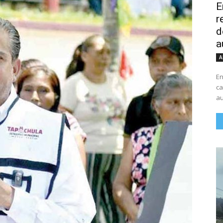
E
r
d
a
A
En
ca
au