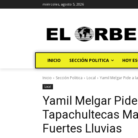
miércoles, agosto 5, 2026
INICIO
SECCIÓN POLITICA
HOY ES
Inicio
Sección Politica
Local
Yamil Melgar Pide a l
Local
Yamil Melgar Pide 
Tapachultecas Ma
Fuertes Lluvias