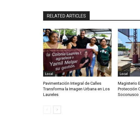
RELATED ARTICLES
Local
Local
Pavimentación Integral de Calles
Magisterio 
Transforma la Imagen Urbana en Los
Protección C
Laureles
Soconusco