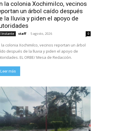
n la colonia Xochimilco, vecinos
eportan un árbol caído después
e la lluvia y piden el apoyo de
utoridades
staff
-
5 agosto, 2026
l Instante
0
 la colonia Xochimilco, vecinos reportan un árbol
ído después de la lluvia y piden el apoyo de
toridades. EL ORBE/ Mesa de Redacción.
Leer más