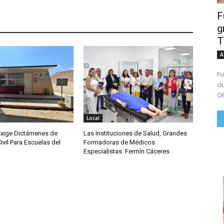
F
g
T
A
Fu
ciud
OR
Local
Exige Dictámenes de
Las Instituciones de Salud, Grandes
ivil Para Escuelas del
Formadoras de Médicos
Especialistas: Fermín Cáceres