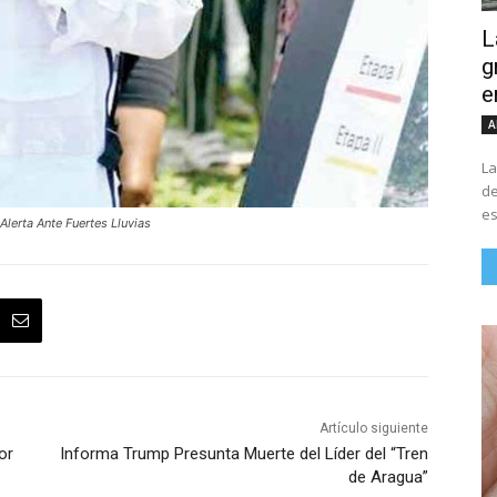
L
g
e
A
La
de
lerta Ante Fuertes Lluvias
Artículo siguiente
or
Informa Trump Presunta Muerte del Líder del “Tren
de Aragua”