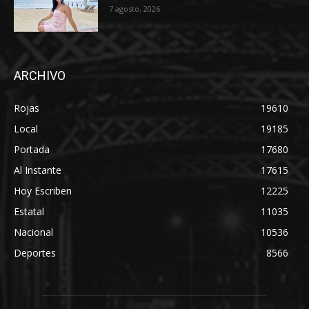
7 agosto, 2026
ARCHIVO
Rojas
19610
Local
19185
Portada
17680
Al Instante
17615
Hoy Escriben
12225
Estatal
11035
Nacional
10536
Deportes
8566