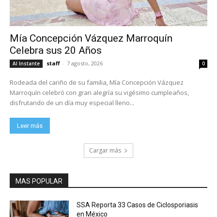
Mía Concepción Vázquez Marroquín
Celebra sus 20 Años
staff
-
7 agosto, 2026
Al Instante
0
Rodeada del cariño de su familia, Mía Concepción Vázquez
Marroquín celebró con gran alegría su vigésimo cumpleaños,
disfrutando de un día muy especial lleno...
Leer más
Cargar más
MAS POPULAR
SSA Reporta 33 Casos de Ciclosporiasis
en México