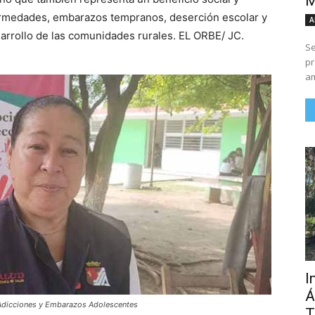
M
fermedades, embarazos tempranos, deserción escolar y
A
arrollo de las comunidades rurales. EL ORBE/ JC.
Se
pr
am
I
Á
 Adicciones y Embarazos Adolescentes
T