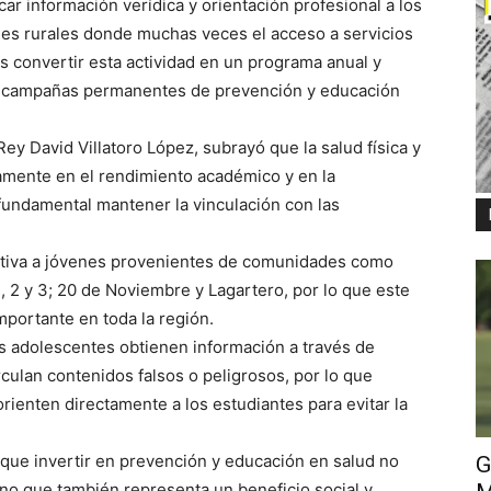
ar información verídica y orientación profesional a los
s rurales donde muchas veces el acceso a servicios
s convertir esta actividad en un programa anual y
a campañas permanentes de prevención y educación
 Rey David Villatoro López, subrayó que la salud física y
tamente en el rendimiento académico y en la
fundamental mantener la vinculación con las
cativa a jóvenes provenientes de comunidades como
1, 2 y 3; 20 de Noviembre y Lagartero, por lo que este
mportante en toda la región.
 adolescentes obtienen información a través de
rculan contenidos falsos o peligrosos, por lo que
rienten directamente a los estudiantes para evitar la
 que invertir en prevención y educación en salud no
G
sino que también representa un beneficio social y