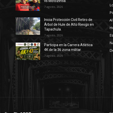
vs Motozintla.
Lo
7 agosto, 2026
P
Al
Inicia Protección Civil Retiro de
Árbol de Hule de Alto Riesgo en
Ho
Tapachula.
Es
7 agosto, 2026
N
Participa en la Carrera Atlética
4K de la 36 zona militar.
D
7 agosto, 2026