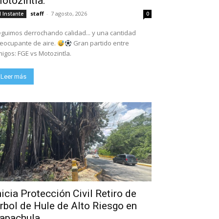
otozintla.
staff
-
7 agosto, 2026
l Instante
0
guimos derrochando calidad... y una cantidad
eocupante de aire.
Gran partido entre
igos: FGE vs Motozintla.
Leer más
nicia Protección Civil Retiro de
rbol de Hule de Alto Riesgo en
apachula.