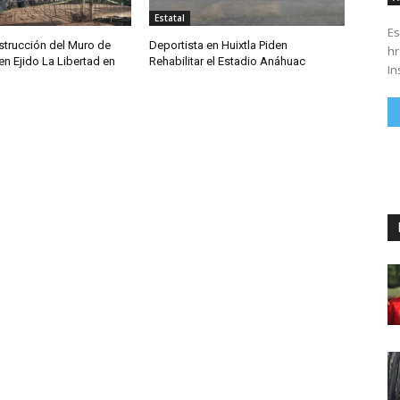
Estatal
Es
trucción del Muro de
Deportista en Huixtla Piden
hrs. Se parte del 43 anivers
n Ejido La Libertad en
Rehabilitar el Estadio Anáhuac
In