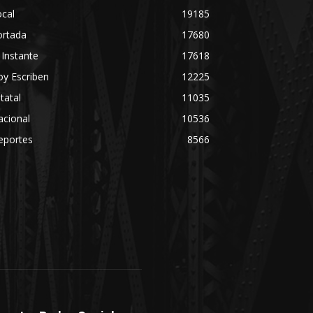
cal
19185
ortada
17680
 Instante
17618
y Escriben
12225
tatal
11035
acional
10536
eportes
8566