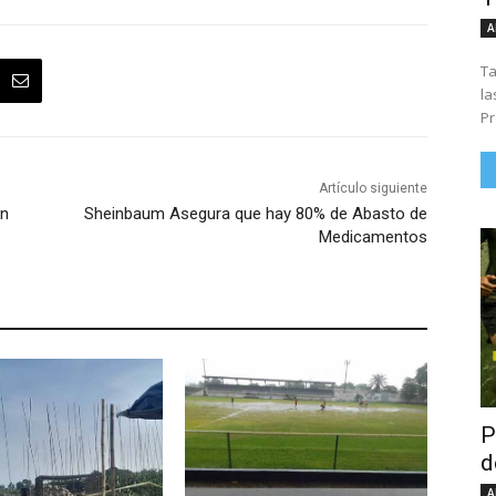
A
Ta
la
Pr
Artículo siguiente
an
Sheinbaum Asegura que hay 80% de Abasto de
Medicamentos
P
d
A