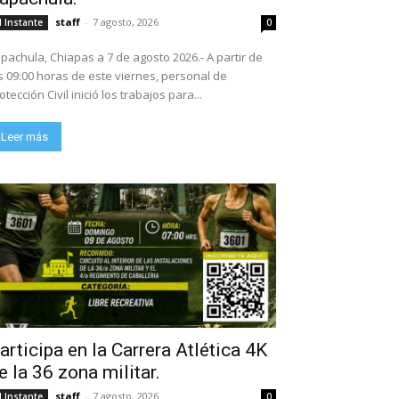
staff
-
7 agosto, 2026
l Instante
0
pachula, Chiapas a 7 de agosto 2026.- A partir de
s 09:00 horas de este viernes, personal de
otección Civil inició los trabajos para...
Leer más
articipa en la Carrera Atlética 4K
e la 36 zona militar.
staff
-
7 agosto, 2026
l Instante
0