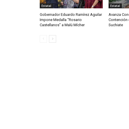
Estatal
Estatal
Gobernador Eduardo Ramírez Aguilar
Avanza Cons
Impone Medalla “Rosario
Contención e
Castellanos” a Malú Mícher
Suchiate