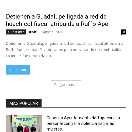
Detienen a Guadalupe ligada a red de
huachicol fiscal atribuida a Ruffo Apel
staff
-
8 agosto, 2026
Al Instante
0
Detienen a Guadalupe ligada a red de huachicol fiscal atribuida a
Ruffo Apel; suman 9 capturados por contrabando de combustible
La mujer fue detenida en...
Leer más
Cargar más
MAS POPULAR
Capacita Ayuntamiento de Tapachula a
personal contra la violencia hacia las
mujeres.