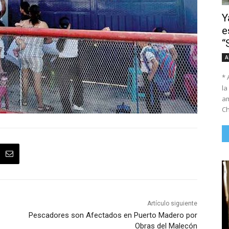
Y
e
“
A
* 
la
am
Ch
Artículo siguiente
Pescadores son Afectados en Puerto Madero por
Obras del Malecón