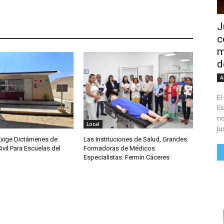
J
c
m
d
A
El
Es
no
Local
Ju
Exige Dictámenes de
Las Instituciones de Salud, Grandes
ivil Para Escuelas del
Formadoras de Médicos
Especialistas: Fermín Cáceres