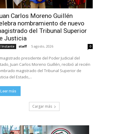
uan Carlos Moreno Guillén
elebra nombramiento de nuevo
agistrado del Tribunal Superior
e Justicia
staff
-
5 agosto, 2026
l Instante
0
 magistrado presidente del Poder Judicial del
tado, Juan Carlos Moreno Guillén, recibió al recién
mbrado magistrado del Tribunal Superior de
sticia del Estado,...
Leer más
Cargar más