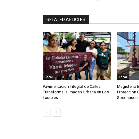
RELATED ARTICLES
Local
Local
Pavimentación Integral de Calles
Magisterio 
Transforma la Imagen Urbana en Los
Protección C
Laureles
Soconusco