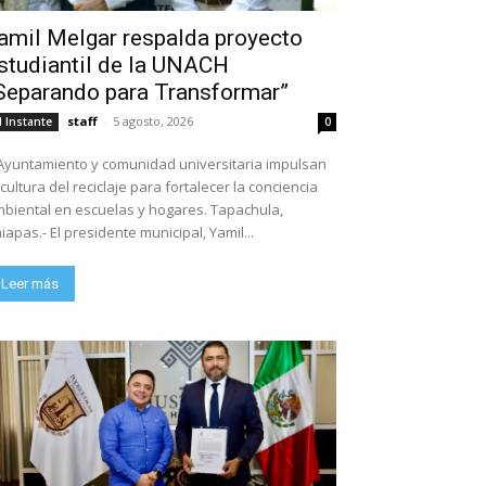
amil Melgar respalda proyecto
studiantil de la UNACH
Separando para Transformar”
staff
-
5 agosto, 2026
l Instante
0
Ayuntamiento y comunidad universitaria impulsan
 cultura del reciclaje para fortalecer la conciencia
biental en escuelas y hogares. Tapachula,
iapas.- El presidente municipal, Yamil...
Leer más