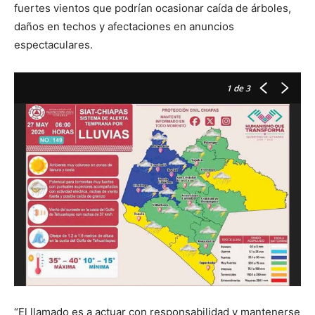
fuertes vientos que podrían ocasionar caída de árboles,
daños en techos y afectaciones en anuncios
espectaculares.
1
de 3
Ya
No
Y
T
“El llamado es a actuar con responsabilidad y mantenerse