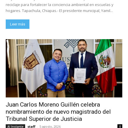
reciclaje para fortalecer la conciencia ambiental en escuelas y
hogares. Tapachula, Chiapas.- El presidente municipal, Yamil...
Leer más
Juan Carlos Moreno Guillén celebra
nombramiento de nuevo magistrado del
Tribunal Superior de Justicia
staff
-
5 agosto, 2026
Al Instante
0