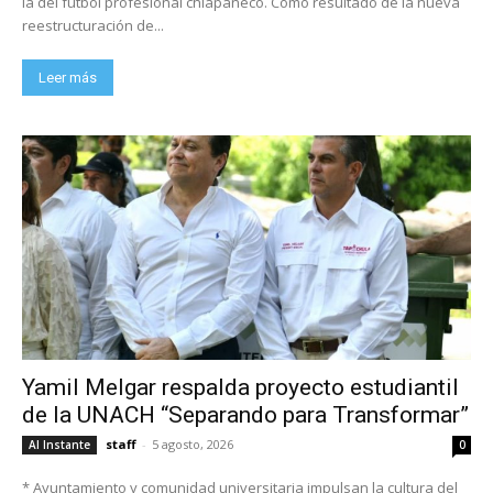
la del fútbol profesional chiapaneco. Como resultado de la nueva
reestructuración de...
Leer más
Yamil Melgar respalda proyecto estudiantil
de la UNACH “Separando para Transformar”
staff
-
5 agosto, 2026
Al Instante
0
* Ayuntamiento y comunidad universitaria impulsan la cultura del