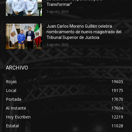
Transformar”
5 agosto, 2026
Juan Carlos Moreno Guillén celebra
nombramiento de nuevo magistrado del
Tribunal Superior de Justicia
5 agosto, 2026
ARCHIVO
Rojas
19605
Local
19175
Portada
17670
Al Instante
17604
Hoy Escriben
12219
Estatal
11028