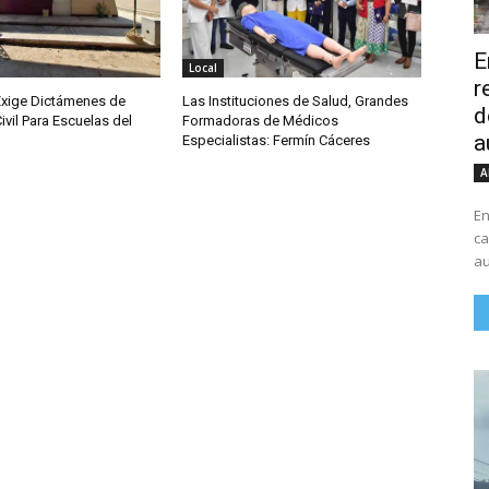
E
Local
r
Exige Dictámenes de
Las Instituciones de Salud, Grandes
d
ivil Para Escuelas del
Formadoras de Médicos
a
Especialistas: Fermín Cáceres
A
En
ca
au