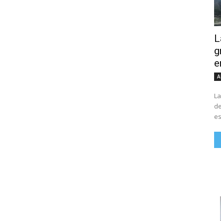
L
g
e
A
La
de