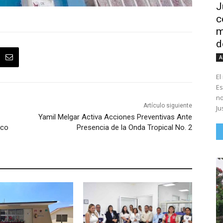
J
c
m
d
A
El
Es
no
Artículo siguiente
Ju
Yamil Melgar Activa Acciones Preventivas Ante
sco
Presencia de la Onda Tropical No. 2