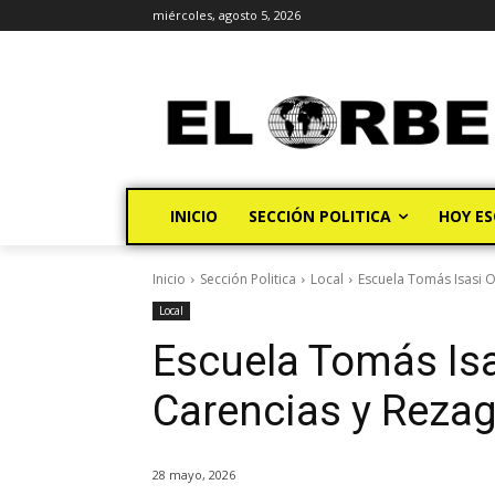
miércoles, agosto 5, 2026
INICIO
SECCIÓN POLITICA
HOY ES
Inicio
Sección Politica
Local
Escuela Tomás Isasi 
Local
Escuela Tomás Isa
Carencias y Reza
28 mayo, 2026