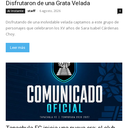
Disfrutaron de una Grata Velada
staff
-
6 agosto, 2026
Al Instante
0
Disfrutando de una inolvidable velada captamos a este grupo de
personajes que celebraron los XV años de Sara Isabel Cárdenas
Choy.
Leer más
Tapachula FC inicia una nueva era: el club