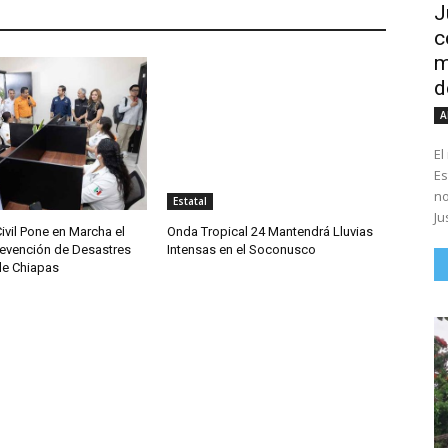
J
c
m
d
A
El
Es
no
Estatal
Ju
ivil Pone en Marcha el
Onda Tropical 24 Mantendrá Lluvias
revención de Desastres
Intensas en el Soconusco
de Chiapas