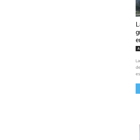
L
g
e
A
La
de