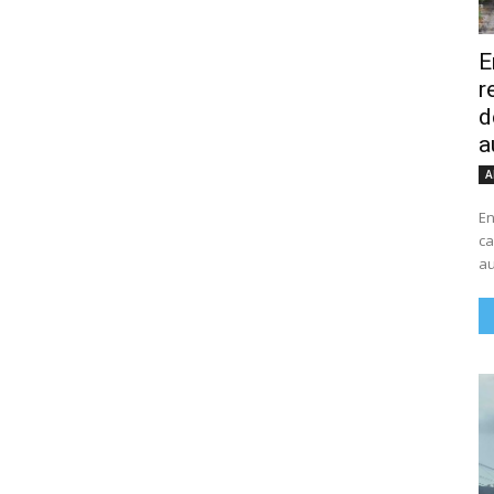
E
r
d
a
A
En
ca
au