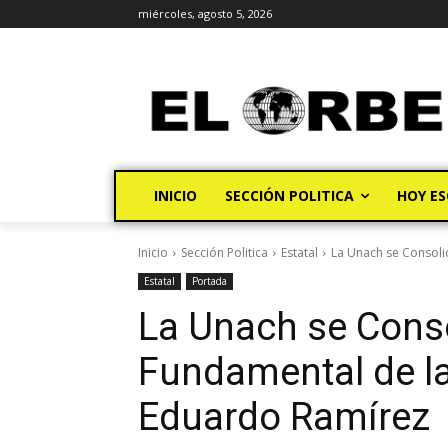
miércoles, agosto 5, 2026
INICIO
SECCIÓN POLITICA
HOY ES
Inicio
Sección Politica
Estatal
La Unach se Consoli
Estatal
Portada
La Unach se Conso
Fundamental de la
Eduardo Ramírez