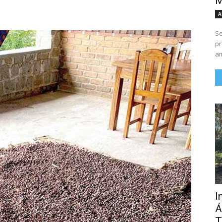
M
A
Se
pr
am
I
Á
T