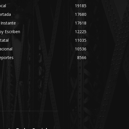
cal
19185
ortada
17680
 Instante
17618
y Escriben
12225
tatal
11035
acional
10536
eportes
8566