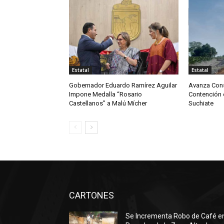
Estatal
Estatal
Gobernador Eduardo Ramírez Aguilar
Avanza Cons
Impone Medalla “Rosario
Contención e
Castellanos” a Malú Mícher
Suchiate
CARTONES
Se Incrementa Robo de Café e