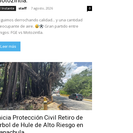
otozintla.
staff
-
7 agosto, 2026
l Instante
0
guimos derrochando calidad... y una cantidad
eocupante de aire.
Gran partido entre
igos: FGE vs Motozintla.
Leer más
nicia Protección Civil Retiro de
rbol de Hule de Alto Riesgo en
apachula.