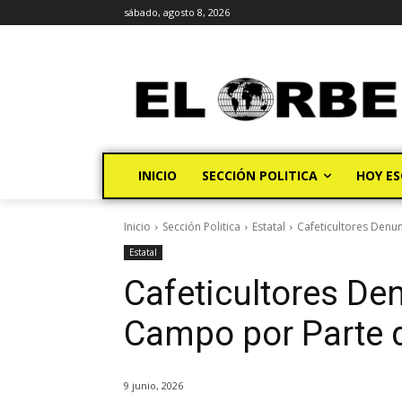
sábado, agosto 8, 2026
INICIO
SECCIÓN POLITICA
HOY ES
Inicio
Sección Politica
Estatal
Cafeticultores Denu
Estatal
Cafeticultores D
Campo por Parte d
9 junio, 2026