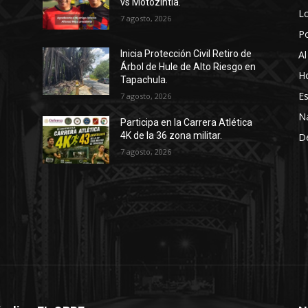
vs Motozintla.
Lo
7 agosto, 2026
P
Al
Inicia Protección Civil Retiro de
Árbol de Hule de Alto Riesgo en
Ho
Tapachula.
Es
7 agosto, 2026
N
Participa en la Carrera Atlética
4K de la 36 zona militar.
D
7 agosto, 2026