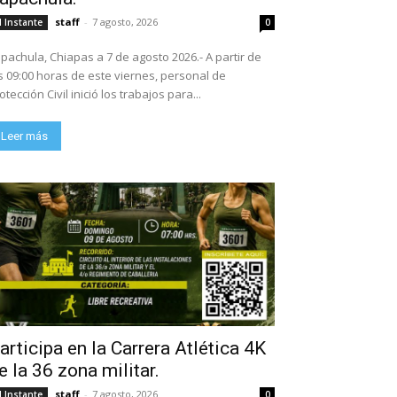
staff
-
7 agosto, 2026
l Instante
0
pachula, Chiapas a 7 de agosto 2026.- A partir de
s 09:00 horas de este viernes, personal de
otección Civil inició los trabajos para...
Leer más
articipa en la Carrera Atlética 4K
e la 36 zona militar.
staff
-
7 agosto, 2026
l Instante
0