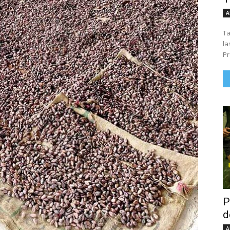
A
Ta
la
Pr
P
d
A