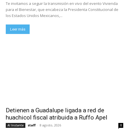
Te invitamos a seguir la transmisión en vivo del evento Vivienda
para el Bienestar, que encabeza la Presidenta Constitucional de
los Estados Unidos Mexicanos,...
Leer más
Detienen a Guadalupe ligada a red de
huachicol fiscal atribuida a Ruffo Apel
staff
-
8 agosto, 2026
Al Instante
0