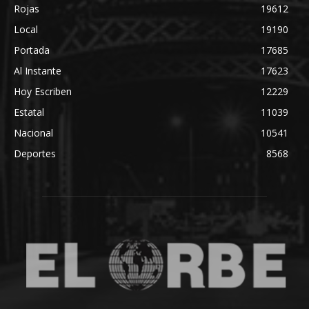
Rojas
19612
Local
19190
Portada
17685
Al Instante
17623
Hoy Escriben
12229
Estatal
11039
Nacional
10541
Deportes
8568