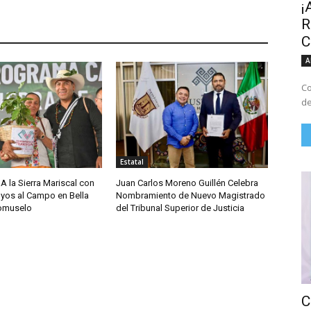
¡
R
C
A
Co
de
Estatal
A la Sierra Mariscal con
Juan Carlos Moreno Guillén Celebra
yos al Campo en Bella
Nombramiento de Nuevo Magistrado
comuselo
del Tribunal Superior de Justicia
C