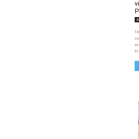
v
P
A
Te
co
en
Pr