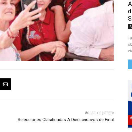
A
d
S
A
Ta
ob
vi
Artículo siguiente
Selecciones Clasificadas A Dieciséisavos de Final