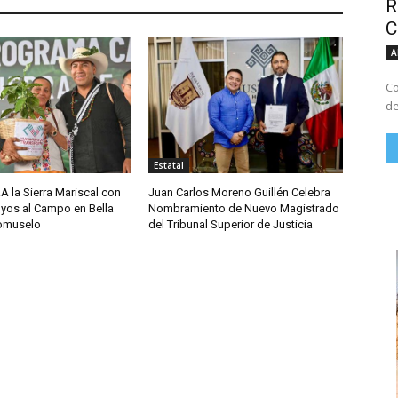
R
C
A
Co
de
Estatal
A la Sierra Mariscal con
Juan Carlos Moreno Guillén Celebra
yos al Campo en Bella
Nombramiento de Nuevo Magistrado
comuselo
del Tribunal Superior de Justicia