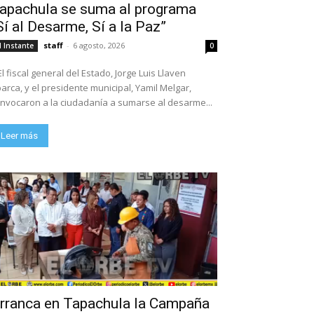
apachula se suma al programa
Sí al Desarme, Sí a la Paz”
staff
-
6 agosto, 2026
l Instante
0
El fiscal general del Estado, Jorge Luis Llaven
arca, y el presidente municipal, Yamil Melgar,
nvocaron a la ciudadanía a sumarse al desarme...
Leer más
rranca en Tapachula la Campaña