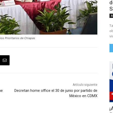
d
S
A
Ta
ob
vi
ios Prioritarios de Chiapas
Artículo siguiente
ne
Decretan home office el 30 de junio por partido de
México en CDMX
¡