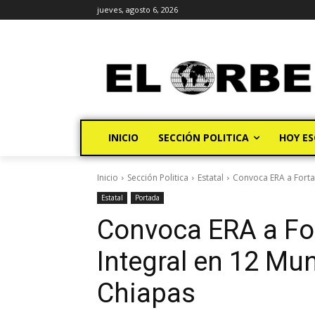
jueves, agosto 6, 2026
INICIO
SECCIÓN POLITICA
HOY ES
Inicio
Sección Politica
Estatal
Convoca ERA a Fortale
Estatal
Portada
Convoca ERA a For
Integral en 12 Mun
Chiapas