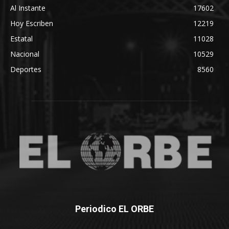
Al Instante
17602
Hoy Escriben
12219
Estatal
11028
Nacional
10529
Deportes
8560
Periodico EL ORBE