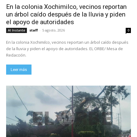
En la colonia Xochimilco, vecinos reportan
un árbol caído después de la lluvia y piden
el apoyo de autoridades
staff
-
5 agosto, 2026
Al Instante
0
En la colonia Xochimilco, vecinos reportan un árbol caído después
de la lluvia y piden el apoyo de autoridades. EL ORBE/ Mesa de
Redacción.
Leer más