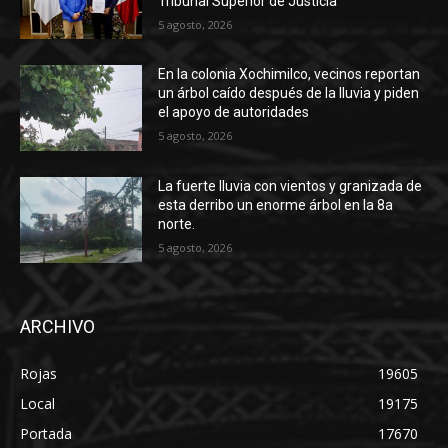
Tribunal Superior de Justicia
5 agosto, 2026
En la colonia Xochimilco, vecinos reportan
un árbol caído después de la lluvia y piden
el apoyo de autoridades
5 agosto, 2026
La fuerte lluvia con vientos y granizada de
esta derribo un enorme árbol en la 8a
norte.
5 agosto, 2026
ARCHIVO
Rojas
19605
Local
19175
Portada
17670