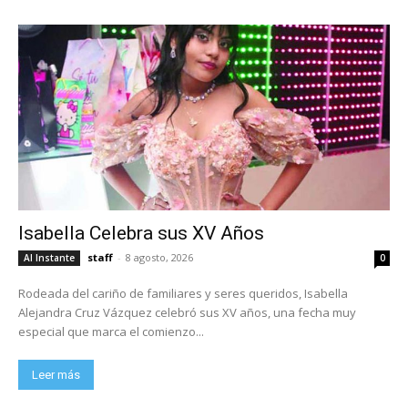
Isabella Celebra sus XV Años
staff
-
8 agosto, 2026
Al Instante
0
Rodeada del cariño de familiares y seres queridos, Isabella
Alejandra Cruz Vázquez celebró sus XV años, una fecha muy
especial que marca el comienzo...
Leer más