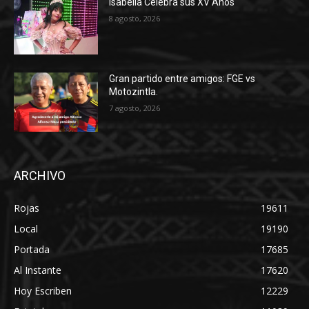
Isabella Celebra sus XV Años
8 agosto, 2026
Gran partido entre amigos: FGE vs
Motozintla.
7 agosto, 2026
ARCHIVO
Rojas
19611
Local
19190
Portada
17685
Al Instante
17620
Hoy Escriben
12229