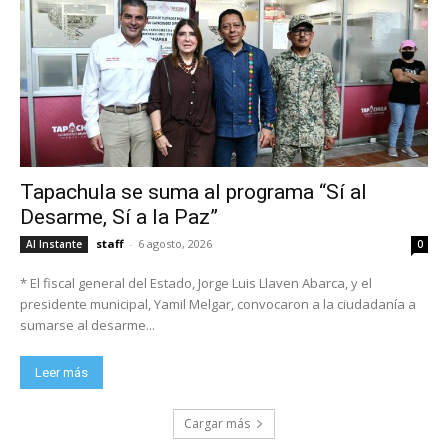
Tapachula se suma al programa “Sí al
Desarme, Sí a la Paz”
staff
-
6 agosto, 2026
Al Instante
0
* El fiscal general del Estado, Jorge Luis Llaven Abarca, y el
presidente municipal, Yamil Melgar, convocaron a la ciudadanía a
sumarse al desarme...
Leer más
Cargar más