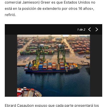
comercial Jamieson) Greer es que Estados Unidos no
está en la posición de extenderlo por otros 16 años»,
refirió.
1
de 2
E
Ebrard Casaubon expuso que cada parte presentará los