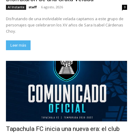
staff
-
6 agosto, 2026
Al Instante
0
Disfrutando de una inolvidable velada captamos a este grupo de
personajes que celebraron los XV años de Sara Isabel Cárdenas
Choy.
Leer más
Tapachula FC inicia una nueva era: el club